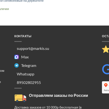
ки силиконовые на держателе
аличии
лько
ций.
КОНТАКТЫ
ОСТ
о
ть
support@markis.su
Max
ице
.
Telegram
ком
Whatsapp
е
89502802955
Отправляем заказы по России
Доставка заказов от 10 000р бесплатная (в