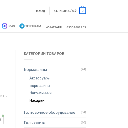
ВХОД
КОРЗИНА /
0
₽
0
MAX
TELEGRAM
WHATSAPP
89502802955
КАТЕГОРИИ ТОВАРОВ
Бормашины
(44)
Аксессуары
Бормашины
Наконечники
ИТЬ
Насадки
Галтовочное оборудование
(34)
й
Гальваника
(10)