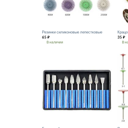
Резинки силиконовые лепестковые
Крацо
65
₽
35
₽
В наличии
В н
Этот
Этот
товар
товар
имеет
имеет
несколько
неско
вариаций.
вариа
Опции
Опции
можно
можн
выбрать
выбра
на
на
странице
стран
товара.
товара