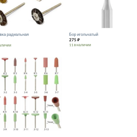
товара.
вка радиальная
Бор игольчатый
275
₽
11 в наличии
аличии
Этот
товар
имеет
лько
несколько
ций.
вариаций.
Опции
о
можно
ть
выбрать
на
ице
странице
.
товара.