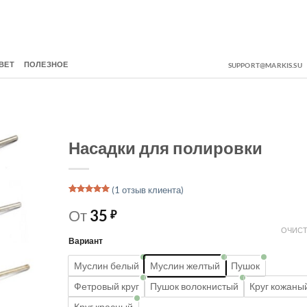
ВЕТ
ПОЛЕЗНОЕ
SUPPORT@MARKIS.SU
Насадки для полировки
(
1
отзыв клиента)
Рейтинг
1
5
из 5 на
От
35
₽
основе
опроса
ОЧИСТ
пользователя
Вариант
Муслин белый
Муслин желтый
Пушок
Фетровый круг
Пушок волокнистый
Круг кожаны
Круг красный