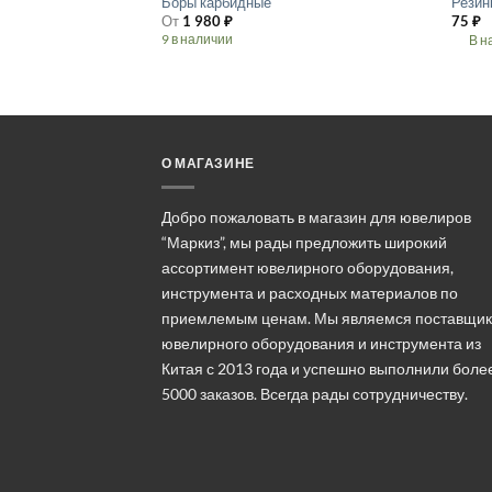
Боры карбидные
Резин
От
1 980
₽
75
₽
9 в наличии
В н
Этот
Этот
товар
товар
имеет
имеет
несколько
неско
вариаций.
вариа
О МАГАЗИНЕ
Опции
Опции
можно
можн
выбрать
выбра
Добро пожаловать в магазин для ювелиров
на
на
“Маркиз”, мы рады предложить широкий
странице
стран
ассортимент ювелирного оборудования,
товара.
товара
инструмента и расходных материалов по
приемлемым ценам. Мы являемся поставщи
ювелирного оборудования и инструмента из
Китая с 2013 года и успешно выполнили боле
5000 заказов. Всегда рады сотрудничеству.