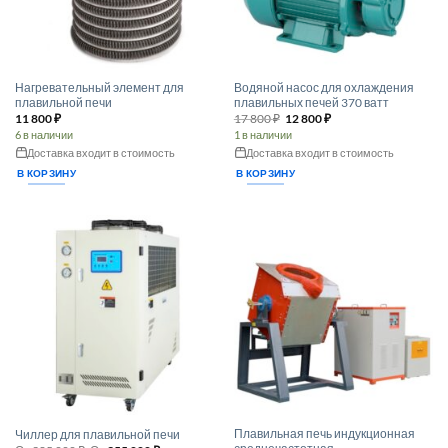
Нагревательный элемент для
Водяной насос для охлаждения
плавильной печи
плавильных печей 370 ватт
Первоначальная
Текущая
11 800
₽
17 800
₽
12 800
₽
цена
цена:
6 в наличии
1 в наличии
составляла
12 800 ₽.
17 800 ₽.
Доставка входит в стоимость
Доставка входит в стоимость
В КОРЗИНУ
В КОРЗИНУ
Плавильная печь индукционная
Чиллер для плавильной печи