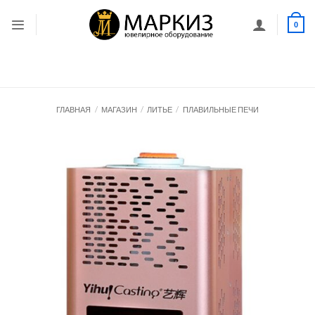
Skip
to
0
content
ГЛАВНАЯ
/
МАГАЗИН
/
ЛИТЬЕ
/
ПЛАВИЛЬНЫЕ ПЕЧИ