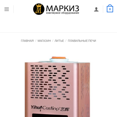
Skip
to
0
content
ГЛАВНАЯ
/
МАГАЗИН
/
ЛИТЬЕ
/
ПЛАВИЛЬНЫЕ ПЕЧИ