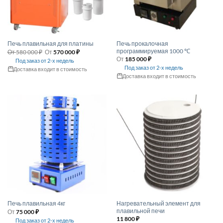
Печь прокалочная
Печь плавильная для платины
программируемая 1000 ℃
От
580 000
₽
От
570 000
₽
От
185 000
₽
Под заказ от 2-х недель
Под заказ от 2-х недель
Доставка входит в стоимость
Доставка входит в стоимость
Этот
Этот
товар
товар
имеет
имеет
несколько
несколько
вариаций.
вариаций.
Опции
Опции
можно
можно
выбрать
выбрать
на
на
странице
странице
товара.
товара.
Нагревательный элемент для
Печь плавильная 4кг
плавильной печи
От
75 000
₽
11 800
₽
Под заказ от 2-х недель