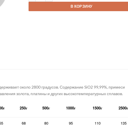
В КОРЗИНУ
ерживает около 2800 градусов. Содержание SiO2 99,99%, примеси
лавления золота, платины и других высокотемпературных сплавов.
00г
250г
500г
1000г
1500г
2500
55
68
80
95
110
135