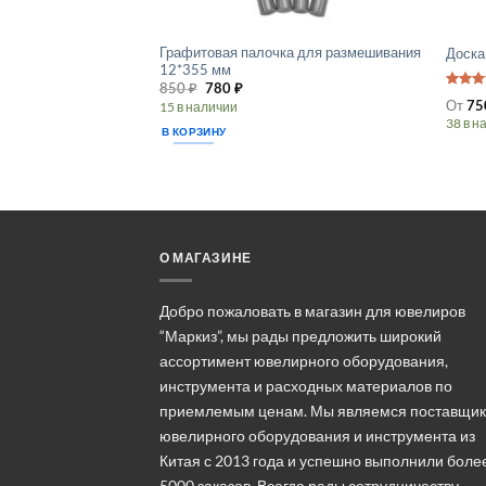
Графитовая палочка для размешивания
Доска
12*355 мм
Первоначальная
Текущая
850
₽
780
₽
Оценк
цена
цена:
От
75
15 в наличии
из 5
составляла
780 ₽.
38 в н
850 ₽.
В КОРЗИНУ
Этот
товар
имеет
неско
вариа
Опции
О МАГАЗИНЕ
можн
выбра
Добро пожаловать в магазин для ювелиров
на
“Маркиз”, мы рады предложить широкий
стран
ассортимент ювелирного оборудования,
товара
инструмента и расходных материалов по
приемлемым ценам. Мы являемся поставщи
ювелирного оборудования и инструмента из
Китая с 2013 года и успешно выполнили боле
5000 заказов. Всегда рады сотрудничеству.