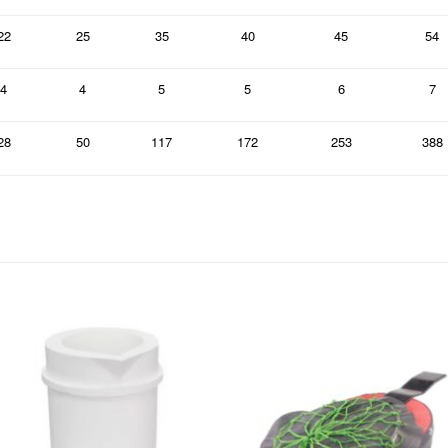
22
25
35
40
45
54
4
4
5
5
6
7
28
50
117
172
253
388