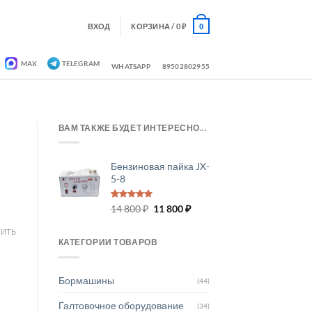
ВХОД
КОРЗИНА /
0
₽
0
MAX
TELEGRAM
WHATSAPP
89502802955
ВАМ ТАКЖЕ БУДЕТ ИНТЕРЕСНО...
Бензиновая пайка JX-
5-8
Рейтинг
5
Первоначальная
Текущая
14 800
₽
11 800
₽
5.00
из 5
цена
цена:
на основе
опроса
ИТЬ
составляла
11 800 ₽.
пользователей
КАТЕГОРИИ ТОВАРОВ
14 800 ₽.
Бормашины
(44)
Галтовочное оборудование
(34)