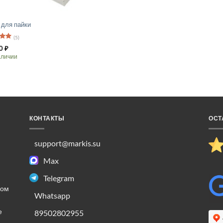
 для пайки
(5)
а
5
0
₽
аличии
лько
ций.
КОНТАКТЫ
ОСТ
о
ть
support@markis.su
ице
Max
.
Telegram
ком
Whatsapp
е
89502802955