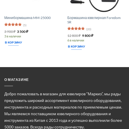
Бормашина ювелирная Foredom
Минибормашина MM-25000
SR
(5)
(20)
Оценка
5
Первоначальная
Текущая
3 900
₽
3 500
₽
из 5
Оценка
4.8
цена
цена:
Первоначальная
Текущая
12 800
₽
9 800
₽
3 в наличии
из 5
составляла
3 500 ₽.
цена
цена:
6 в наличии
3 900 ₽.
составляла
9 800 ₽.
В КОРЗИНУ
12 800 ₽.
В КОРЗИНУ
О МАГАЗИНЕ
Добро пожаловать в магазин для ювелиров “Маркиз”, мы рады
предложить широкий ассортимент ювелирного оборудования,
инструмента и расходных материалов по приемлемым ценам.
Мы являемся поставщиком ювелирного оборудования и
инструмента из Китая с 2013 года и успешно выполнили более
5000 заказов. Всегда рады сотрудничеству.