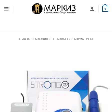
Skip
to
0
content
ГЛАВНАЯ
/
МАГАЗИН
/
БОРМАШИНЫ
/
БОРМАШИНЫ