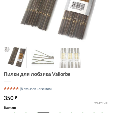
Пилки для лобзика Vallorbe
(
8
отзывов клиентов)
Рейтинг
4
5
из 5 на
350
₽
основе
опроса
ОЧИСТИТЬ
пользователей
Вариант