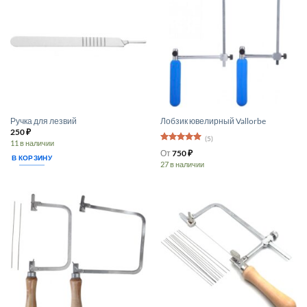
Опции
можно
выбрать
на
странице
товара.
Ручка для лезвий
Лобзик ювелирный Vallorbe
250
₽
(5)
11 в наличии
Оценка
5
От
750
₽
из 5
В КОРЗИНУ
27 в наличии
Этот
товар
имеет
несколько
вариаций.
Опции
можно
выбрать
на
странице
товара.