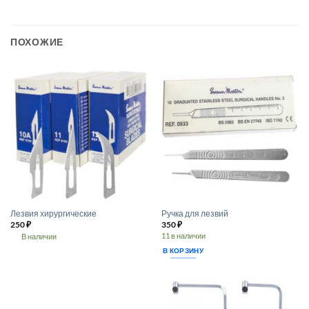
ПОХОЖИЕ
Лезвия хирургические
Ручка для лезвий
250
₽
350
₽
11 в наличии
В наличии
Этот
В КОРЗИНУ
товар
имеет
несколько
вариаций.