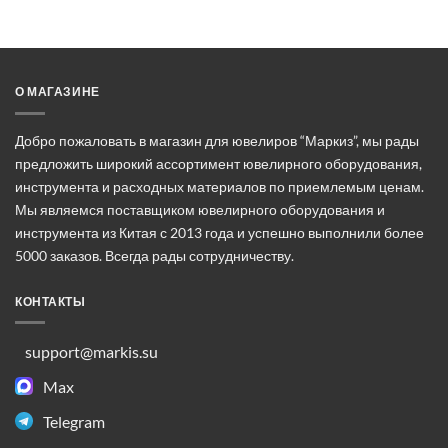
товар
имеет
несколько
вариаций.
Опции
О МАГАЗИНЕ
можно
выбрать
Добро пожаловать в магазин для ювелиров “Маркиз”, мы рады
на
предложить широкий ассортимент ювелирного оборудования,
странице
инструмента и расходных материалов по приемлемым ценам.
товара.
Мы являемся поставщиком ювелирного оборудования и
инструмента из Китая с 2013 года и успешно выполнили более
5000 заказов. Всегда рады сотрудничеству.
КОНТАКТЫ
support@markis.su
Max
Telegram