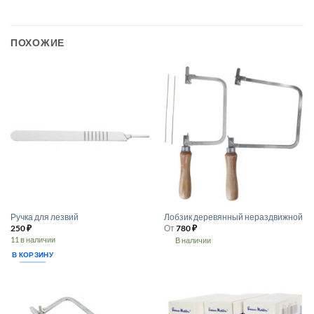
ПОХОЖИЕ
Ручка для лезвий
Лобзик деревянный нераздвижной
250
₽
От
780
₽
11 в наличии
В наличии
Этот
В КОРЗИНУ
товар
имеет
несколько
вариаций.