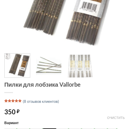
Пилки для лобзика Vallorbe
(
8
отзывов клиентов)
Рейтинг
4
5
из 5 на
350
₽
основе
опроса
ОЧИСТИТЬ
пользователей
Вариант