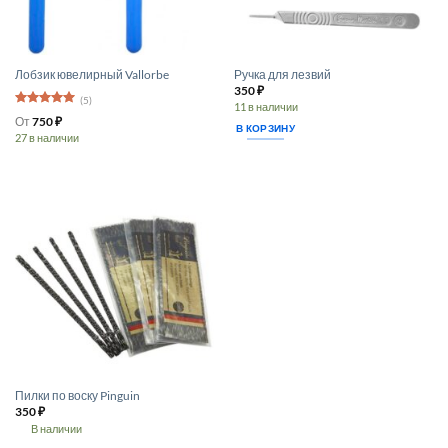
Лобзик ювелирный Vallorbe
Ручка для лезвий
350
₽
(5)
11 в наличии
Оценка
5
От
750
₽
из 5
В КОРЗИНУ
27 в наличии
Этот
товар
имеет
несколько
вариаций.
Опции
можно
выбрать
на
странице
товара.
Пилки по воску Pinguin
350
₽
В наличии
Этот