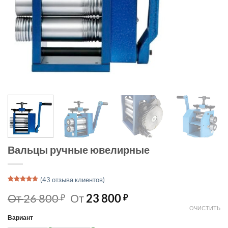
Вальцы ручные ювелирные
(
43
отзыва клиентов)
Рейтинг
19
4.68
из 5
От
26 800
От
23 800
₽
₽
на основе
опроса
ОЧИСТИТЬ
пользователей
Вариант