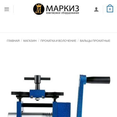
Skip
to
0
content
ГЛАВНАЯ
/
МАГАЗИН
/
ПРОКАТКА И ВОЛОЧЕНИЕ
/
ВАЛЬЦЫ ПРОКАТНЫЕ