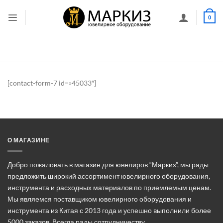
Skip
to
0
content
[contact-form-7 id=»45033″]
О МАГАЗИНЕ
Добро пожаловать в магазин для ювелиров “Маркиз”, мы рады
предложить широкий ассортимент ювелирного оборудования,
инструмента и расходных материалов по приемлемым ценам.
Мы являемся поставщиком ювелирного оборудования и
инструмента из Китая с 2013 года и успешно выполнили более
5000 заказов. Всегда рады сотрудничеству.