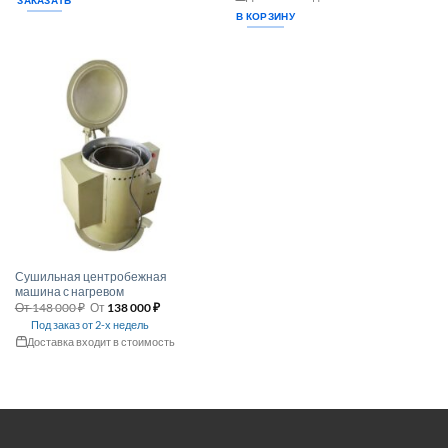
В КОРЗИНУ
Сушильная центробежная
машина с нагревом
От
148 000
₽
От
138 000
₽
Под заказ от 2-х недель
Доставка входит в стоимость
Этот
товар
имеет
несколько
вариаций.