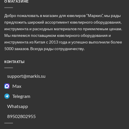
Опции
О МАГАЗИНЕ
можно
выбрать
Добро пожаловать в магазин для ювелиров “Маркиз”, мы рады
на
предложить широкий ассортимент ювелирного оборудования,
странице
инструмента и расходных материалов по приемлемым ценам.
товара.
Мы являемся поставщиком ювелирного оборудования и
инструмента из Китая с 2013 года и успешно выполнили более
5000 заказов. Всегда рады сотрудничеству.
КОНТАКТЫ
support@markis.su
Max
Telegram
Whatsapp
89502802955