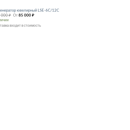
генератор ювелирный LSE-6C/12C
 000
₽
От
85 000
₽
аличии
тавка входит в стоимость
т
лько
ций.
и
о
ать
ице
а.