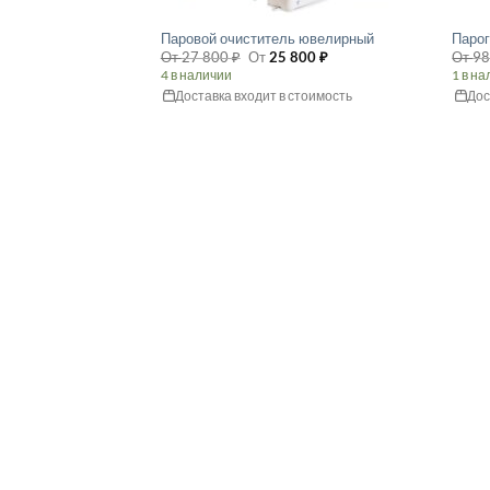
Паровой очиститель ювелирный
Паро
От
27 800
₽
От
25 800
₽
От
98
4 в наличии
1 в н
Доставка входит в стоимость
Дос
Этот
Этот
товар
товар
имеет
имее
несколько
неско
вариаций.
вариа
Опции
Опци
можно
можн
выбрать
выбр
на
на
странице
стран
товара.
товар