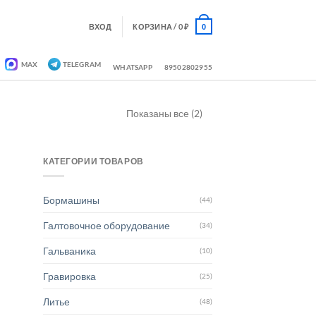
ВХОД
КОРЗИНА /
0
₽
0
MAX
TELEGRAM
WHATSAPP
89502802955
Показаны все (2)
КАТЕГОРИИ ТОВАРОВ
Бормашины
(44)
Галтовочное оборудование
(34)
Гальваника
(10)
Гравировка
(25)
Литье
(48)