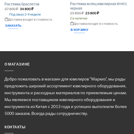
Растяжка колец ювелирная RM01
Растяжка браслетов
черная
Первоначальная
Текущая
37 800
₽
34 800
₽
цена
цена:
Первоначальная
Текущая
25 800
₽
23 800
₽
Под заказ 2-4 недели
составляла
34 800 ₽.
цена
цена:
2 в наличии
37 800 ₽.
Доставка входит в стоимость
составляла
23 800 ₽.
25 800 ₽.
Доставка входит в стоимость
ЗАКАЗАТЬ
В КОРЗИНУ
О МАГАЗИНЕ
Добро пожаловать в магазин для ювелиров “Маркиз”, мы рады
предложить широкий ассортимент ювелирного оборудования,
инструмента и расходных материалов по приемлемым ценам.
Мы являемся поставщиком ювелирного оборудования и
инструмента из Китая с 2013 года и успешно выполнили более
5000 заказов. Всегда рады сотрудничеству.
КОНТАКТЫ