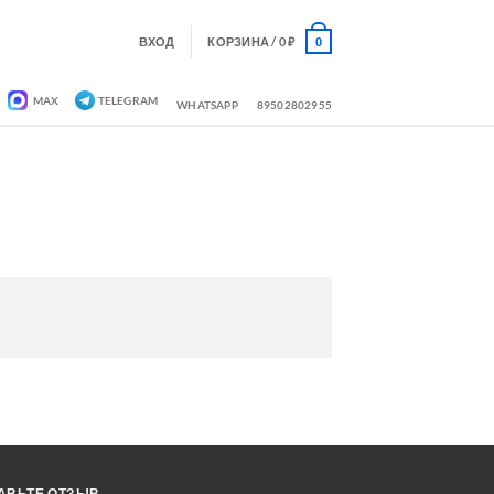
ВХОД
КОРЗИНА /
0
₽
0
MAX
TELEGRAM
WHATSAPP
89502802955
АВЬТЕ ОТЗЫВ