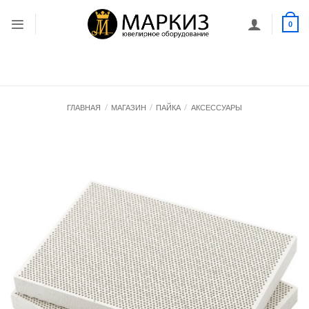
Skip
to
0
content
ГЛАВНАЯ
/
МАГАЗИН
/
ПАЙКА
/
АКСЕССУАРЫ