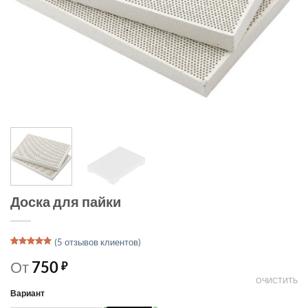
Доска для пайки
(
5
отзывов клиентов)
Рейтинг
4
5
из 5 на
От
750
₽
основе
опроса
ОЧИСТИТЬ
пользователей
Вариант