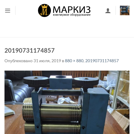
Skip
to
content
20190731174857
Опублековано
31 июля, 2019
в
880 × 880
,
20190731174857