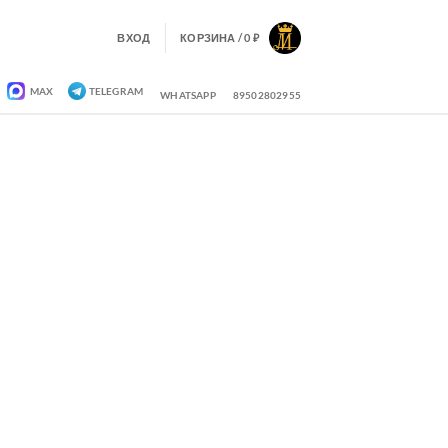
ВХОД
КОРЗИНА /
0
₽
MAX
TELEGRAM
WHATSAPP
89502802955