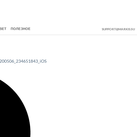
ВЕТ
ПОЛЕЗНОЕ
SUPPORT@MARKIS.SU
200506_234651843_iOS