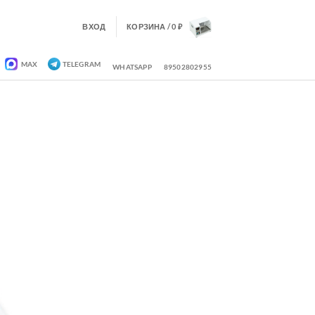
ВХОД
КОРЗИНА /
0
₽
MAX
TELEGRAM
WHATSAPP
89502802955