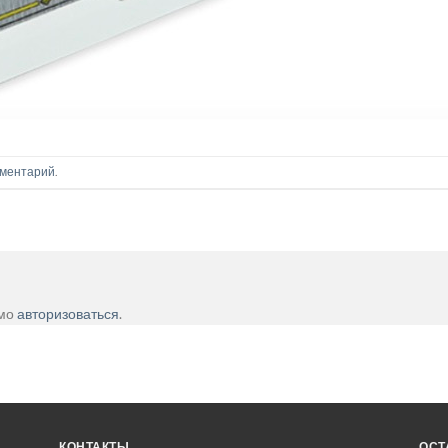
оментарий
.
имо
авторизоваться
.
КОНТАКТЫ
ОСТ