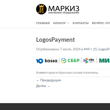
Skip
to
content
ГЛАВНАЯ
КАТАЛОГ
КОНТАКТЫ
ВОПРОС-ОТ
LogosPayment
Опублековано
7 июля, 2024
в
449 × 25
,
LogosP
Комментарии и обратные ссылки отключены.
←
Предидущее
Далее
→