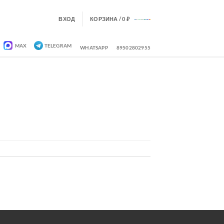
ВХОД
КОРЗИНА /
0
₽
MAX
TELEGRAM
WHATSAPP
89502802955