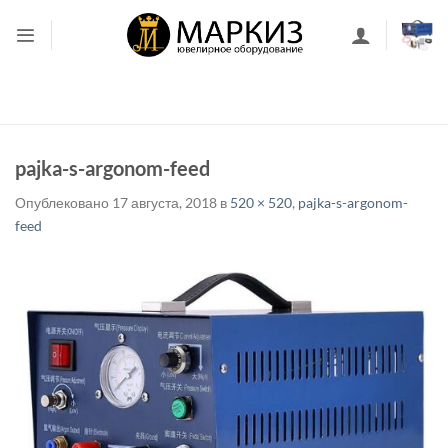
Skip
to
content
pajka-s-argonom-feed
Опублековано
17 августа, 2018
в
520 × 520
,
pajka-s-argonom-
feed