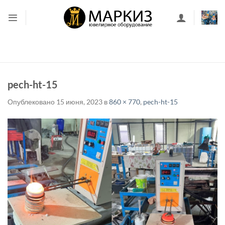
Skip
to
content
pech-ht-15
Опублековано
15 июня, 2023
в
860 × 770
,
pech-ht-15