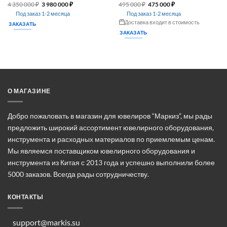
Первоначальная
Текущая
Первоначальная
Текущая
4 350 000
₽
3 980 000
₽
495 000
₽
475 000
₽
цена
цена:
цена
цена:
Под заказ 1-2 месяца
Под заказ 1-2 месяца
составляла
3 980 000 ₽.
составляла
475 000 ₽.
4 350 000 ₽.
495 000 ₽.
Доставка входит в стоимость
ЗАКАЗАТЬ
ЗАКАЗАТЬ
О МАГАЗИНЕ
Добро пожаловать в магазин для ювелиров “Маркиз”, мы рады
предложить широкий ассортимент ювелирного оборудования,
инструмента и расходных материалов по приемлемым ценам.
Мы являемся поставщиком ювелирного оборудования и
инструмента из Китая с 2013 года и успешно выполнили более
5000 заказов. Всегда рады сотрудничеству.
КОНТАКТЫ
support@markis.su