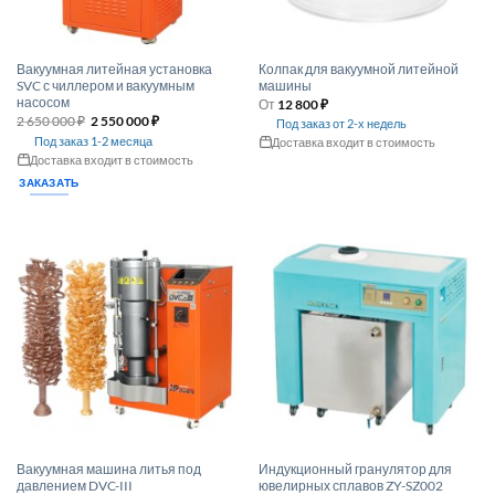
Вакуумная литейная установка
Колпак для вакуумной литейной
SVC с чиллером и вакуумным
машины
насосом
От
12 800
₽
Первоначальная
Текущая
2 650 000
₽
2 550 000
₽
Под заказ от 2-х недель
цена
цена:
Под заказ 1-2 месяца
Доставка входит в стоимость
составляла
2 550 000 ₽.
2 650 000 ₽.
Доставка входит в стоимость
Этот
товар
ЗАКАЗАТЬ
имеет
несколько
вариаций.
Опции
можно
выбрать
на
странице
товара.
Вакуумная машина литья под
Индукционный гранулятор для
давлением DVC-III
ювелирных сплавов ZY-SZ002