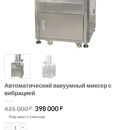
Автоматический вакуумный миксер с
вибрацией
Первоначальная
Текущая
435 000
398 000
₽
₽
цена
цена:
Под заказ 1-2 месяца
составляла
398 000 ₽.
Количество товара Автоматический вакуумный миксер с вибраци
435 000 ₽.