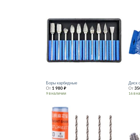
Боры карбидные
Диск 
От
1 980
₽
От
35
9 в наличии
16 в н
Этот
Этот
товар
товар
имеет
имеет
несколько
неско
вариаций.
вариа
Опции
Опции
можно
можн