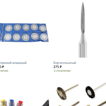
отрезной алмазный
Бор игольчатый
0
₽
275
₽
аличии
11 в наличии
Этот
товар
имеет
лько
несколько
ций.
вариаций.
Опции
о
можно