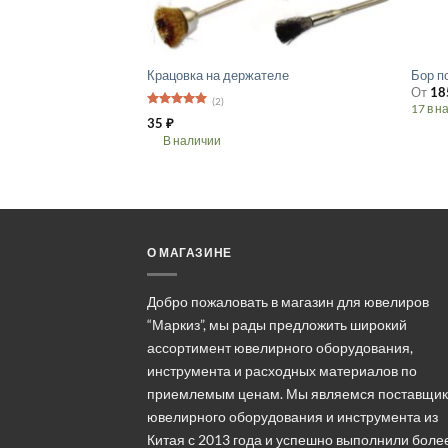
Крацовка на держателе
Бор п
От
18
(2)
17 в н
Оценка
5
35
₽
Этот
из 5
В наличии
товар
Этот
имеет
товар
неско
имеет
вариа
несколько
Опции
вариаций.
можн
О МАГАЗИНЕ
Опции
выбра
можно
на
выбрать
Добро пожаловать в магазин для ювелиров
стран
на
“Маркиз”, мы рады предложить широкий
товара
странице
ассортимент ювелирного оборудования,
товара.
инструмента и расходных материалов по
приемлемым ценам. Мы являемся поставщи
ювелирного оборудования и инструмента из
Китая с 2013 года и успешно выполнили боле