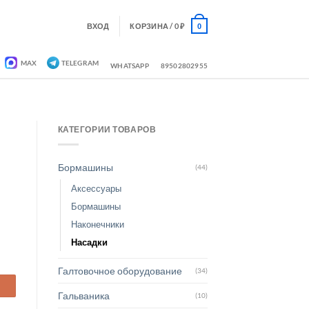
ВХОД
КОРЗИНА /
0
₽
0
MAX
TELEGRAM
WHATSAPP
89502802955
КАТЕГОРИИ ТОВАРОВ
Бормашины
(44)
Аксессуары
Бормашины
Наконечники
Насадки
Галтовочное оборудование
(34)
Гальваника
(10)