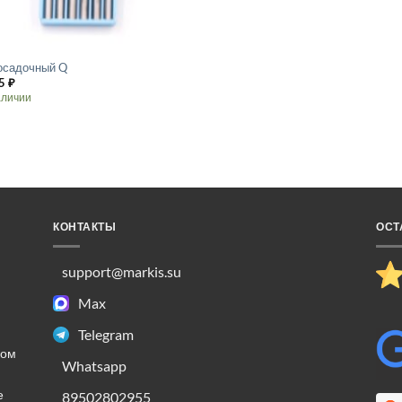
осадочный Q
5
₽
аличии
лько
ций.
о
КОНТАКТЫ
ОСТ
ть
support@markis.su
ице
.
Max
Telegram
ком
Whatsapp
е
89502802955