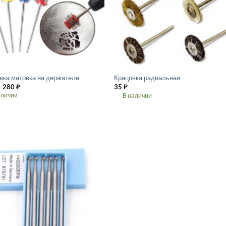
ть
выбрать
на
ице
странице
.
товара.
вка матовка на держателе
Крацовка радиальная
280
₽
35
₽
аличии
В наличии
Этот
товар
имеет
лько
несколько
ций.
вариаций.
Опции
о
можно
ть
выбрать
на
ице
странице
.
товара.