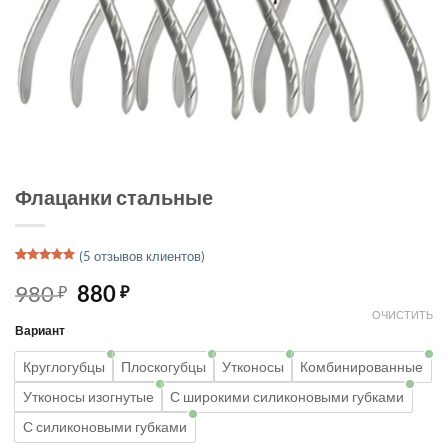
Флацанки стальные
(
5
отзывов клиентов)
Рейтинг
2
5
из 5 на
980
880
₽
₽
основе
опроса
ОЧИСТИТЬ
пользователей
Вариант
Круглогубцы
Плоскогубцы
Утконосы
Комбинированные
Утконосы изогнутые
С широкими силиконовыми губками
С силиконовыми губками