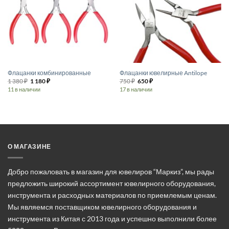
можно
выбрать
на
странице
товара.
Флацанки комбинированные
Флацанки ювелирные Antilope
1 380
₽
1 180
₽
750
₽
650
₽
11 в наличии
17 в наличии
Этот
Этот
товар
товар
имеет
имеет
несколько
несколько
вариаций.
вариаций.
Опции
Опции
О МАГАЗИНЕ
можно
можно
выбрать
выбрать
Добро пожаловать в магазин для ювелиров “Маркиз”, мы рады
на
на
предложить широкий ассортимент ювелирного оборудования,
странице
странице
инструмента и расходных материалов по приемлемым ценам.
товара.
товара.
Мы являемся поставщиком ювелирного оборудования и
инструмента из Китая с 2013 года и успешно выполнили более