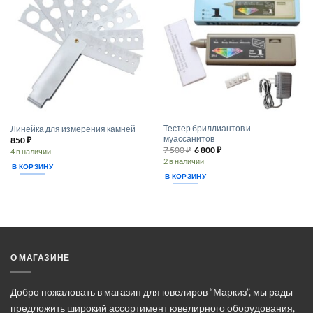
Тестер бриллиантов и
Линейка для измерения камней
муассанитов
850
₽
Первоначальная
Текущая
7 500
₽
6 800
₽
4 в наличии
цена
цена:
2 в наличии
составляла
6 800 ₽.
В КОРЗИНУ
7 500 ₽.
В КОРЗИНУ
О МАГАЗИНЕ
Добро пожаловать в магазин для ювелиров “Маркиз”, мы рады
предложить широкий ассортимент ювелирного оборудования,