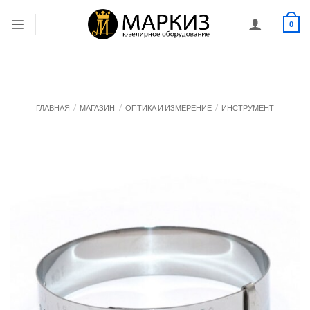
Skip
to
0
content
ГЛАВНАЯ
/
МАГАЗИН
/
ОПТИКА И ИЗМЕРЕНИЕ
/
ИНСТРУМЕНТ