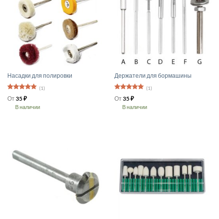
Насадки для полировки
Держатели для бормашины
(1)
(1)
Оценка
5
Оценка
5
От
35
₽
От
35
₽
из 5
из 5
В наличии
В наличии
Этот
Этот
товар
товар
имеет
имеет
несколько
несколько
вариаций.
вариаций.
Опции
Опции
можно
можно
выбрать
выбрать
на
на
странице
странице
товара.
товара.