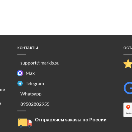
КОНТАКТЫ
ОСТ
support@markis.su
Max
Telegram
ком
Whatsapp
е
89502802955
Отправляем заказы по России