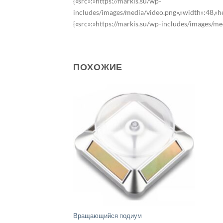
{«src»:»https://markis.su/wp-
includes/images/media/video.png»,»width»:48,»h
{«src»:»https://markis.su/wp-includes/images/med
ПОХОЖИЕ
Вращающийся подиум