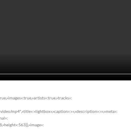
rue,»images»:true,»artists»:true,»tracks»:
deo/mp4″,»title»:»lightbox»,»caption»:»»,»description»:»»,»meta»:
nal»:
8,»height»:563}},»image»: