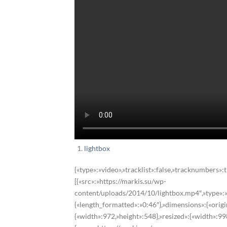
lightbox
{«type»:»video»,»tracklist»:false,»tracknumbers»:t
[{«src»:»https://markis.su/wp-
content/uploads/2014/10/lightbox.mp4″,»type»:»vi
{«length_formatted»:»0:46″},»dimensions»:{«origi
{«width»:972,»height»:548},»resized»:{«width»:99