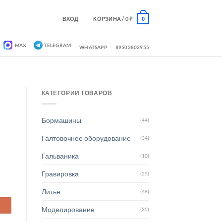
ВХОД
КОРЗИНА /
0
₽
0
MAX
TELEGRAM
WHATSAPP
89502802955
КАТЕГОРИИ ТОВАРОВ
Бормашины
(44)
Галтовочное оборудование
(34)
Гальваника
(10)
Гравировка
(25)
Литье
(48)
Моделирование
(35)