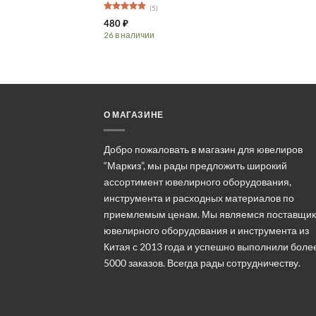
(5)
Оценка
4.8
480
₽
из 5
26 в наличии
Этот
товар
имеет
несколько
вариаций.
О МАГАЗИНЕ
Опции
можно
выбрать
Добро пожаловать в магазин для ювелиров
на
“Маркиз”, мы рады предложить широкий
странице
ассортимент ювелирного оборудования,
товара.
инструмента и расходных материалов по
приемлемым ценам. Мы являемся поставщи
ювелирного оборудования и инструмента из
Китая с 2013 года и успешно выполнили боле
5000 заказов. Всегда рады сотрудничеству.