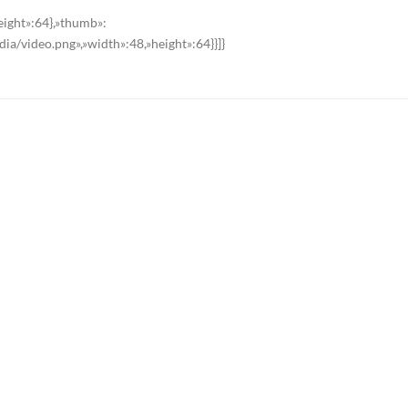
eight»:64},»thumb»:
ia/video.png»,»width»:48,»height»:64}}]}