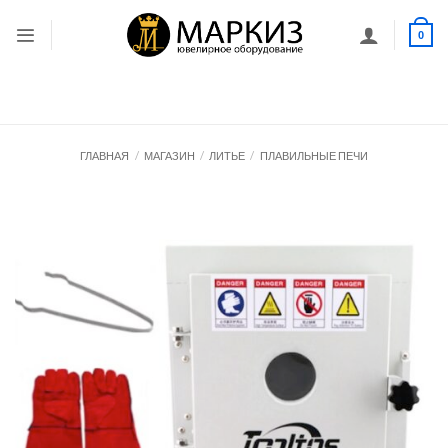
Skip
to
0
content
ГЛАВНАЯ
/
МАГАЗИН
/
ЛИТЬЕ
/
ПЛАВИЛЬНЫЕ ПЕЧИ