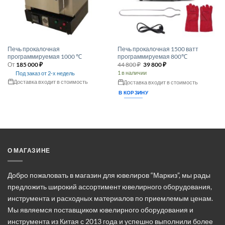
товара.
Печь прокалочная
Печь прокалочная 1500 ватт
программируемая 1000 ℃
программируемая 800℃
Первоначальная
Текущая
От
185 000
₽
44 800
₽
39 800
₽
цена
цена:
1 в наличии
Под заказ от 2-х недель
составляла
39 800 ₽.
Доставка входит в стоимость
44 800 ₽.
Доставка входит в стоимость
Этот
В КОРЗИНУ
товар
имеет
несколько
вариаций.
Опции
можно
О МАГАЗИНЕ
выбрать
на
Добро пожаловать в магазин для ювелиров “Маркиз”, мы рады
странице
товара.
предложить широкий ассортимент ювелирного оборудования,
инструмента и расходных материалов по приемлемым ценам.
Мы являемся поставщиком ювелирного оборудования и
инструмента из Китая с 2013 года и успешно выполнили более