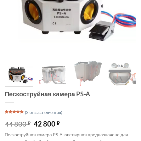
Пескоструйная камера PS-A
(
2
отзыва клиентов)
Рейтинг
1
5
из 5 на
Первоначальная
Текущая
44 800
42 800
₽
₽
основе
цена
цена:
опроса
пользователя
Пескоструйная камера PS-A ювелирная предназначена для
составляла
42 800 ₽.