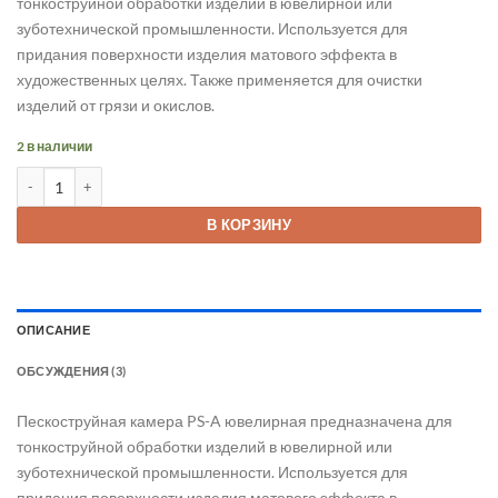
тонкоструйной обработки изделий в ювелирной или
44 800 ₽.
зуботехнической промышленности. Используется для
придания поверхности изделия матового эффекта в
художественных целях. Также применяется для очистки
изделий от грязи и окислов.
2 в наличии
Количество товара Пескоструйная камера PS-A
В КОРЗИНУ
ОПИСАНИЕ
ОБСУЖДЕНИЯ (3)
Пескоструйная камера PS-A ювелирная предназначена для
тонкоструйной обработки изделий в ювелирной или
зуботехнической промышленности. Используется для
придания поверхности изделия матового эффекта в