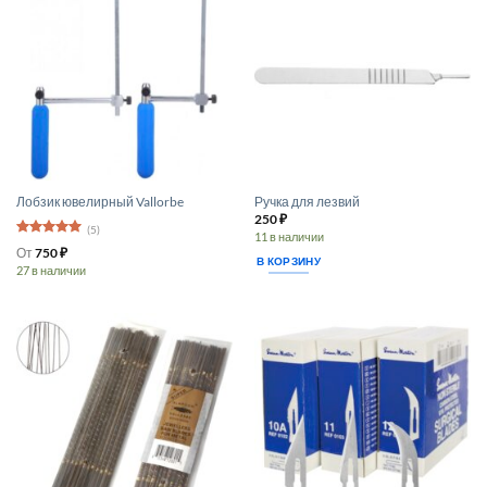
можно
выбрать
на
странице
товара.
Лобзик ювелирный Vallorbe
Ручка для лезвий
250
₽
(5)
11 в наличии
Оценка
5
От
750
₽
из 5
В КОРЗИНУ
27 в наличии
Этот
товар
имеет
несколько
вариаций.
Опции
можно
выбрать
на
странице