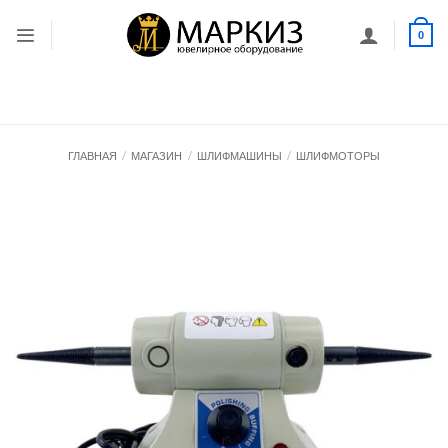
Skip
to
0
content
ГЛАВНАЯ
/
МАГАЗИН
/
ШЛИФМАШИНЫ
/
ШЛИФМОТОРЫ