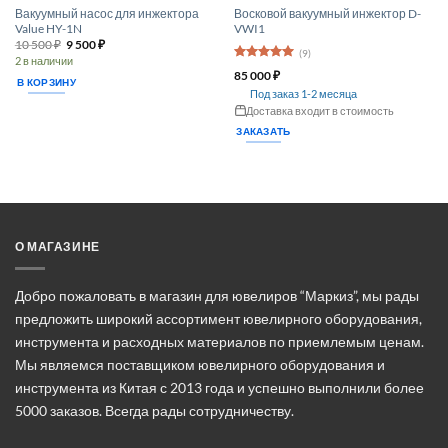
Вакуумный насос для инжектора
Восковой вакуумный инжектор D-
Value HY-1N
VWI1
Первоначальная
Текущая
10 500
₽
9 500
₽
(9)
цена
цена:
2 в наличии
составляла
9 500 ₽.
Оценка
5
85 000
₽
10 500 ₽.
из 5
В КОРЗИНУ
Под заказ 1-2 месяца
Доставка входит в стоимость
ЗАКАЗАТЬ
О МАГАЗИНЕ
Добро пожаловать в магазин для ювелиров “Маркиз”, мы рады
предложить широкий ассортимент ювелирного оборудования,
инструмента и расходных материалов по приемлемым ценам.
Мы являемся поставщиком ювелирного оборудования и
инструмента из Китая с 2013 года и успешно выполнили более
5000 заказов. Всегда рады сотрудничеству.