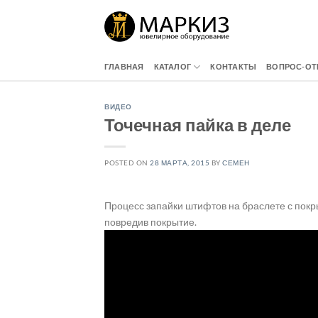
Skip
to
content
ГЛАВНАЯ
КАТАЛОГ
КОНТАКТЫ
ВОПРОС-ОТ
ВИДЕО
Точечная пайка в деле
POSTED ON
28 МАРТА, 2015
BY
СЕМЕН
Процесс запайки штифтов на браслете с покр
повредив покрытие.