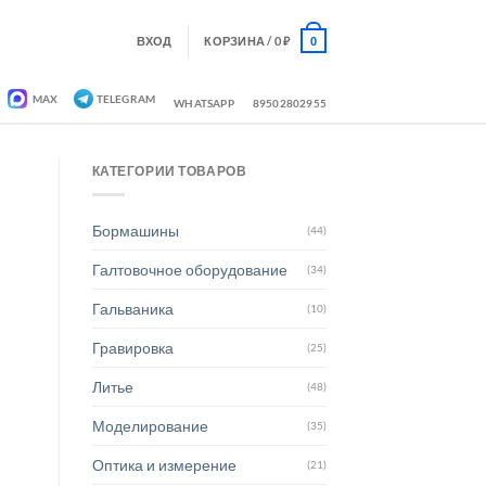
ВХОД
КОРЗИНА /
0
₽
0
MAX
TELEGRAM
WHATSAPP
89502802955
КАТЕГОРИИ ТОВАРОВ
Бормашины
(44)
Галтовочное оборудование
(34)
Гальваника
(10)
Гравировка
(25)
Литье
(48)
Моделирование
(35)
Оптика и измерение
(21)