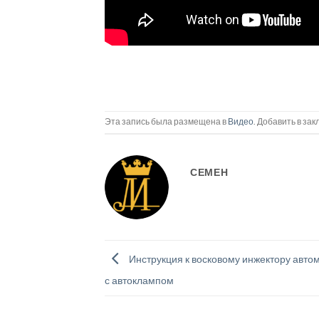
Эта запись была размещена в
Видео
. Добавить в за
СЕМЕН
Инструкция к восковому инжектору авто
с автоклампом