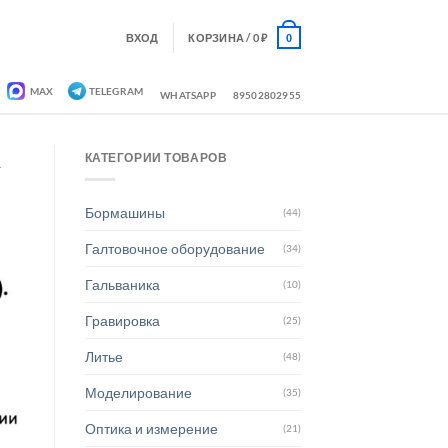
ВХОД
КОРЗИНА /
0
₽
0
MAX
TELEGRAM
WHATSAPP
89502802955
КАТЕГОРИИ ТОВАРОВ
Y
Бормашины
(44)
Галтовочное оборудование
(34)
Гальваника
(10)
Гравировка
(25)
Литье
(48)
Моделирование
(35)
Оптика и измерение
(21)