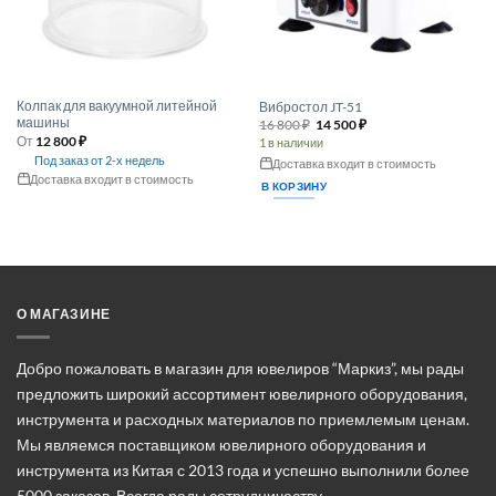
товара.
Колпак для вакуумной литейной
Вибростол JT-51
машины
Первоначальная
Текущая
16 800
₽
14 500
₽
цена
цена:
От
12 800
₽
1 в наличии
составляла
14 500 ₽.
Под заказ от 2-х недель
16 800 ₽.
Доставка входит в стоимость
Доставка входит в стоимость
В КОРЗИНУ
Этот
товар
имеет
несколько
вариаций.
Опции
О МАГАЗИНЕ
можно
выбрать
на
Добро пожаловать в магазин для ювелиров “Маркиз”, мы рады
странице
предложить широкий ассортимент ювелирного оборудования,
товара.
инструмента и расходных материалов по приемлемым ценам.
Мы являемся поставщиком ювелирного оборудования и
инструмента из Китая с 2013 года и успешно выполнили более
5000 заказов. Всегда рады сотрудничеству.