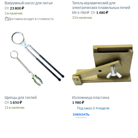
Тигель керамический для
Вакуумный насос для литья
электрических плавильных печей
От
23 800
₽
От
1 780
₽
От
1 480
₽
2 в наличии
13 в наличии
Доставка входит в стоимость
Этот
Этот
товар
товар
имеет
имеет
несколько
несколько
вариаций.
вариаций.
Опции
Опции
можно
можно
выбрать
выбрать
на
на
странице
странице
товара.
товара.
Щипцы для тиглей
Изложница пластина
От
1 850
₽
1 980
₽
11 в наличии
Под заказ 2-4 недели
Этот
ЗАКАЗАТЬ
товар
имеет
несколько
вариаций.