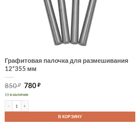
Графитовая палочка для размешивания
12*355 мм
Первоначальная
Текущая
850
780
₽
₽
цена
цена:
15 в наличии
составляла
780 ₽.
Количество товара Графитовая палочка для размешивания 12*35
850 ₽.
В КОРЗИНУ