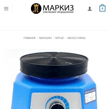
Skip
to
0
content
ГЛАВНАЯ
/
МАГАЗИН
/
ЛИТЬЕ
/
АКСЕССУАРЫ