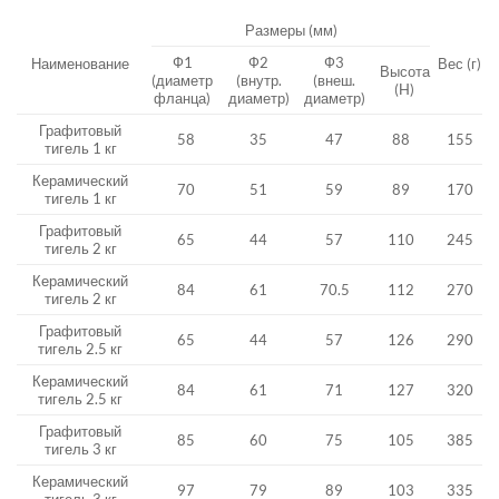
Размеры (мм)
Ф1
Ф2
Ф3
Наименование
Вес (г)
Высота
(диаметр
(внутр.
(внеш.
(H)
фланца)
диаметр)
диаметр)
Графитовый
58
35
47
88
155
тигель 1 кг
Керамический
70
51
59
89
170
тигель 1 кг
Графитовый
65
44
57
110
245
тигель 2 кг
Керамический
84
61
70.5
112
270
тигель 2 кг
Графитовый
65
44
57
126
290
тигель 2.5 кг
Керамический
84
61
71
127
320
тигель 2.5 кг
Графитовый
85
60
75
105
385
тигель 3 кг
Керамический
97
79
89
103
335
тигель 3 кг