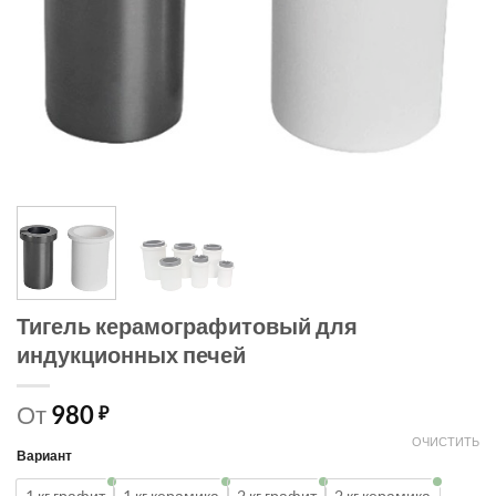
Тигель керамографитовый для
индукционных печей
От
980
₽
ОЧИСТИТЬ
Вариант
1 кг графит
1 кг керамика
2 кг графит
2 кг керамика