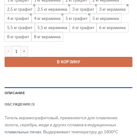
2.5 кг графит
2.5 кг керамика
3 кг графит
3 кг керамика
4 кг графит
4 кг керамика
5 кг графит
5 кг керамика
5.5 кг графит
5.5 кг керамика
6 кг графит
6 кг керамика
8 кг графит
8 кг керамика
Количество товара Тигель керамографитовый для индукционных 
В КОРЗИНУ
ОПИСАНИЕ
ОБСУЖДЕНИЯ (3)
Тигель керамографитовый, применяется для плавления
золота, серебра, меди и других сплавов в индукционных
плавильных печах
. Выдерживает температуру до 1800°C