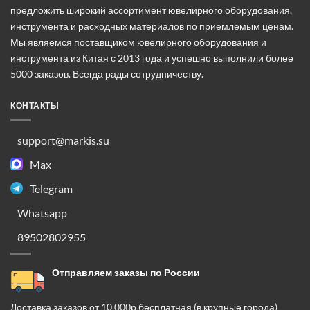
на
предложить широкий ассортимент ювелирного оборудования,
странице
инструмента и расходных материалов по приемлемым ценам.
товара.
Мы являемся поставщиком ювелирного оборудования и
инструмента из Китая с 2013 года и успешно выполнили более
5000 заказов. Всегда рады сотрудничеству.
КОНТАКТЫ
support@markis.su
Max
Telegram
Whatsapp
89502802955
Отправляем заказы по России
Доставка заказов от 10 000р бесплатная (в крупные города)