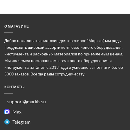
несколько
вариаций.
Опции
можно
выбрать
О МАГАЗИНЕ
на
странице
Добро пожаловать в магазин для ювелиров “Маркиз”, мы рады
товара.
предложить широкий ассортимент ювелирного оборудования,
инструмента и расходных материалов по приемлемым ценам.
Мы являемся поставщиком ювелирного оборудования и
инструмента из Китая с 2013 года и успешно выполнили более
5000 заказов. Всегда рады сотрудничеству.
КОНТАКТЫ
support@markis.su
Max
Telegram