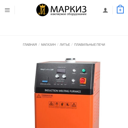
Skip
to
0
content
ГЛАВНАЯ
/
МАГАЗИН
/
ЛИТЬЕ
/
ПЛАВИЛЬНЫЕ ПЕЧИ