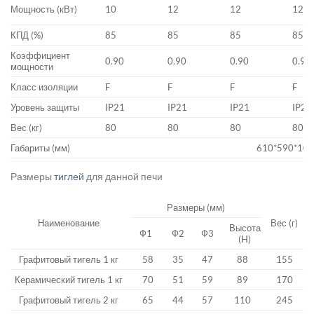
Мощность (кВт)
10
12
12
12
КПД (%)
85
85
85
85
Коэффициент
0.90
0.90
0.90
0.90
мощности
Класс изоляции
F
F
F
F
Уровень защиты
IP21
IP21
IP21
IP21
Вес (кг)
80
80
80
80
Габариты (мм)
610*590*10
Размеры
тиглей
для данной печи
Размеры (мм)
Наименование
Вес (г)
Высота
Ф1
Ф2
Ф3
(H)
Графитовый тигель 1 кг
58
35
47
88
155
Керамический тигель 1 кг
70
51
59
89
170
Графитовый тигель 2 кг
65
44
57
110
245