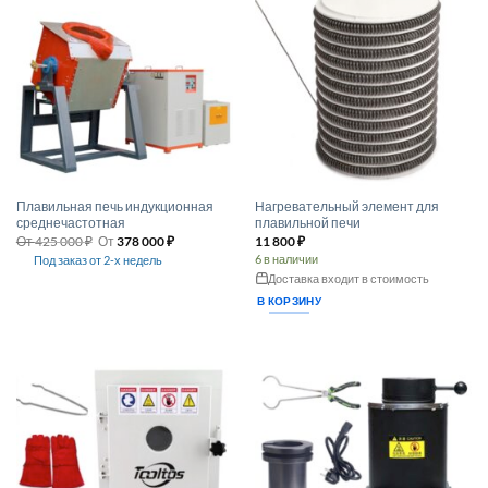
на
странице
товара.
Плавильная печь индукционная
Нагревательный элемент для
среднечастотная
плавильной печи
От
425 000
₽
От
378 000
₽
11 800
₽
6 в наличии
Под заказ от 2-х недель
Этот
Доставка входит в стоимость
товар
В КОРЗИНУ
имеет
несколько
вариаций.
Опции
можно
выбрать
на
странице
товара.