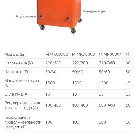
Модель (кг)
M.MF.00002
M.MF.00003
M.MF.00004
M.MF
Напряжение (V)
220/380
220/380
220/380
380
Частота (HZ)
50/60
50/60
50/60
50/6
Макс. температура
1500
1500
1500
150
℃
Сила тока (А)
13
13
13
13
Регулируемая сила
100-400
100-400
100-400
100-
тока на выходе (А)
Коэффициент
продолжительности
100
100
100
100
нагрузки (%)