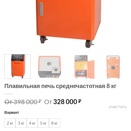
Плавильная печь среднечастотная 8 кг
От
398 000
От
328 000
₽
₽
ОЧИСТИТЬ
Вариант
2 кг
3 кг
4 кг
5 кг
8 кг