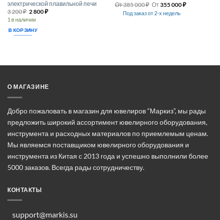
электрической плавильной печи
От
385 000
₽
От
355 000
₽
Первоначальная
Текущая
3 200
₽
2 800
₽
Под заказ от 2-х недель
цена
цена:
1 в наличии
Этот
составляла
2 800 ₽.
3 200 ₽.
товар
В КОРЗИНУ
имеет
несколько
вариаций.
Опции
можно
выбрать
О МАГАЗИНЕ
на
странице
Добро пожаловать в магазин для ювелиров “Маркиз”, мы рады
товара.
предложить широкий ассортимент ювелирного оборудования,
инструмента и расходных материалов по приемлемым ценам.
Мы являемся поставщиком ювелирного оборудования и
инструмента из Китая с 2013 года и успешно выполнили более
5000 заказов. Всегда рады сотрудничеству.
КОНТАКТЫ
support@markis.su